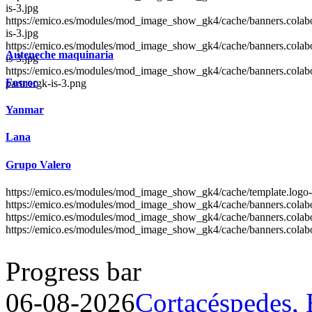
is-3.jpg
https://emico.es/modules/mod_image_show_gk4/cache/banners.colab
is-3.jpg
https://emico.es/modules/mod_image_show_gk4/cache/banners.colab
Auteneche
maquinaria
is-3.jpg
https://emico.es/modules/mod_image_show_gk4/cache/banners.colabo
Fosroc
partnergk-is-3.png
Yanmar
Lana
Grupo
Valero
https://emico.es/modules/mod_image_show_gk4/cache/template.logo-
https://emico.es/modules/mod_image_show_gk4/cache/banners.cola
https://emico.es/modules/mod_image_show_gk4/cache/banners.colabo
https://emico.es/modules/mod_image_show_gk4/cache/banners.colabor
Progress bar
06-08-2026
Cortacéspedes, 